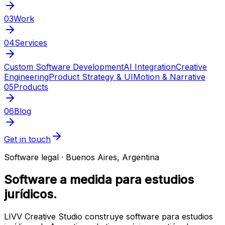
03
Work
04
Services
Custom Software Development
AI Integration
Creative
Engineering
Product Strategy & UI
Motion & Narrative
05
Products
06
Blog
Get in touch
Software legal · Buenos Aires, Argentina
Software a medida para estudios
jurídicos.
LIVV Creative Studio construye software para estudios