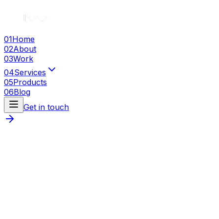
01
Home
02
About
03
Work
04
Services
05
Products
06
Blog
Get in touch