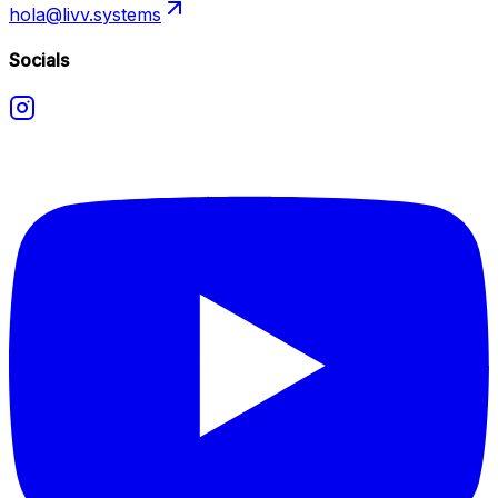
hola@livv.systems
Socials