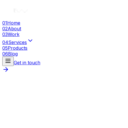
01
Home
02
About
03
Work
04
Services
05
Products
06
Blog
Get in touch