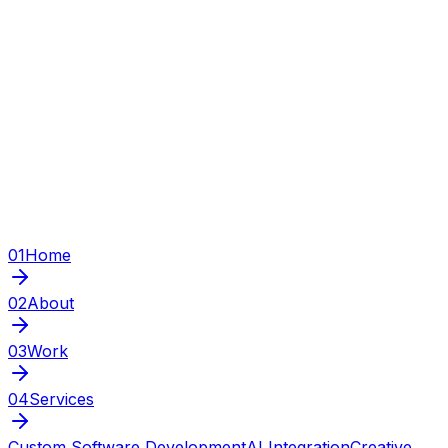
01
Home
02
About
03
Work
04
Services
Custom Software Development
AI Integration
Creative