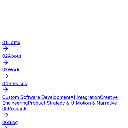
01
Home
02
About
03
Work
04
Services
Custom Software Development
AI Integration
Creative
Engineering
Product Strategy & UI
Motion & Narrative
05
Products
06
Blog