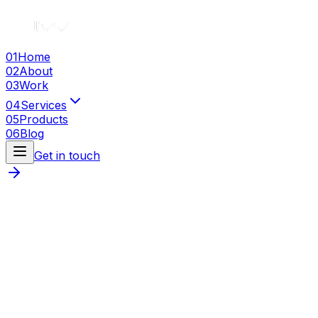
01
Home
02
About
03
Work
04
Services
05
Products
06
Blog
Get in touch