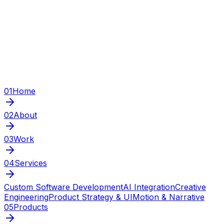
01
Home
02
About
03
Work
04
Services
Custom Software Development
AI Integration
Creative
Engineering
Product Strategy & UI
Motion & Narrative
05
Products