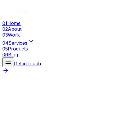
01
Home
02
About
03
Work
04
Services
05
Products
06
Blog
Get in touch